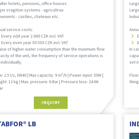
ller hotels, pensions, office houses
Large
ger irragition systems - agricultrue
Large
uments - castles, chateaux etc.
Indus
ual service costs:
Annua
Every odd year 2 600 CZK incl. VAT
Every even year 50 550 CZK incl. VAT
case of higher water consumption than the maximum flow
In c
acity of the unit, the frequency of service operations is
capac
 individually.
set i
3
w: 2.5 l/s, DN40 | Max capacity: 9 m
/h | Power input: 50W |
Flow:
ght: 12 kg | Max. pressure: 6 Bar | Pressure loss: 24.66
Weigh
ar
INQUIRY
TABFOR® LB
IN