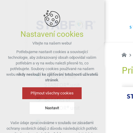
S
Nastavení cookies
Vítejte na našem webu!
Potřebujeme nastavit cookies a související
technologie, aby zobrazovaný obsah odpovídal vašim
potřebám a vy na webu nalezli přesně to, co
Pr
potřebujete. Soubory cookies používané na našem
webu
nikdy neslouží ke zjišťování totožnosti uživatelů
Effects of the
stránek
.
STABFOR® unit
Přijmout všechny cookies
S
Benefits of
STABFOR® unit
Nastavit
Buying unit Stabfor®
Vaše údaje zpracováváme v souladu se zásadami
Technická cookies
ochrany osobních údajů z důvodu následujících potřeb:
nutná pro provozování webu