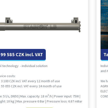
199 585 CZK incl. VAT
T
l technology - individual solution
Indiv
and 
vice costs:
3 100 CZK incl. VAT every 12 month of use
We ha
55 055 CZK incl. VAT every 24 month of use
AGRI
ELEC
3
w: 5 l/s, DN50 | Max. capacity: 18 m
/h | Power input: 75W |
CONS
ght: 18 kg | Max. pressure 6 Bar | Pressure loss: 6.87 mBar