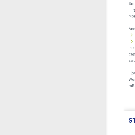
Sma
Lar
Mon
Ann
In 
cap
set
Flo
Wei
mB
S