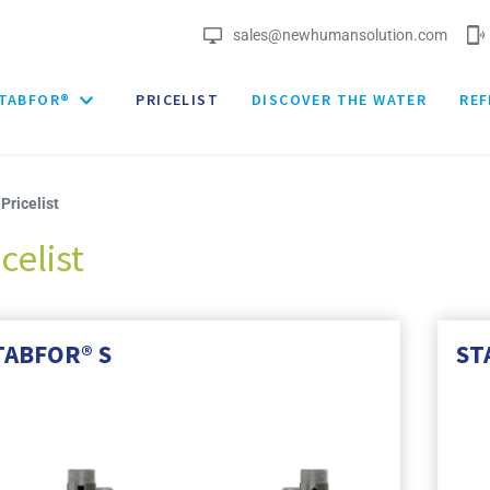
sales@newhumansolution.com
TABFOR®
PRICELIST
DISCOVER THE WATER
REF
Pricelist
icelist
TABFOR® S
ST