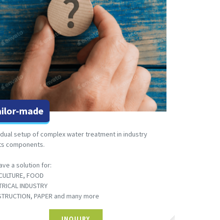
ailor-made
idual setup of complex water treatment in industry
its components.
ve a solution for:
CULTURE, FOOD
TRICAL INDUSTRY
TRUCTION, PAPER and many more
INQUIRY