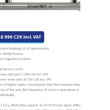
8 990 CZK incl. VAT
tment buildings (5-15 apartments)
er family houses
er irrigation systems
l service costs:
Every odd year 2 100 CZK incl. VAT
Every even year 28 750 CZK incl. VAT
ase of higher water consumption than the maximum flow
ity of the unit, the frequency of service operations is
ndividually.
3
 1.2 l/s, DN25 | Max capacit: 4,3 m
/h | Power input: 30W |