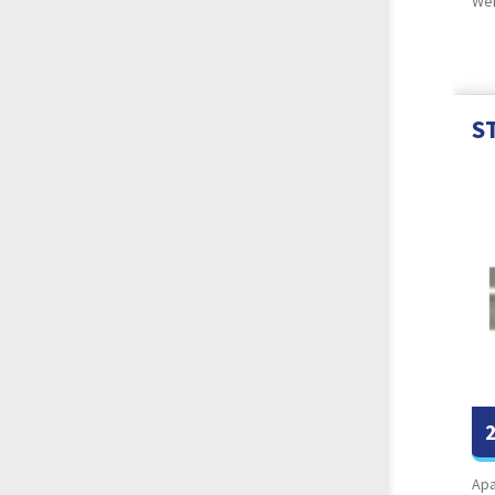
Wei
S
Apa