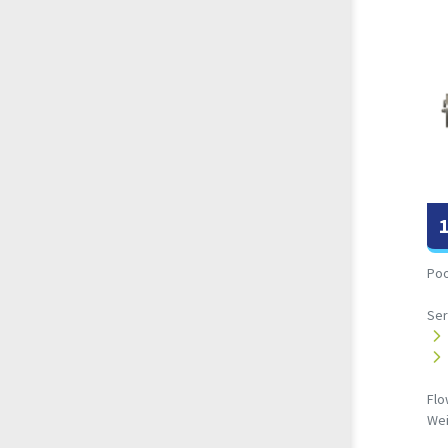
Poo
Ser
Flo
Wei