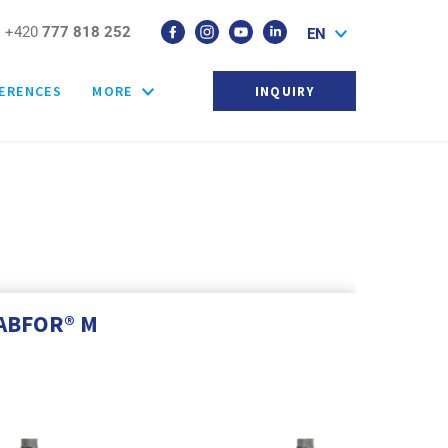
+420
777 818 252
EN
ERENCES
MORE
INQUIRY
ABFOR® M