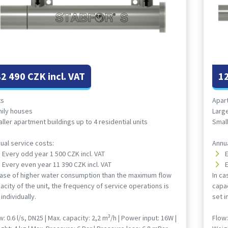
82 490 CZK incl. VAT
12
ts
Apar
ily houses
Larg
ller apartment buildings up to 4 residential units
Small
ual service costs:
Annua
Every odd year 1 500 CZK incl. VAT
Every even year 11 390 CZK incl. VAT
case of higher water consumption than the maximum flow
In c
acity of the unit, the frequency of service operations is
capac
 individually.
set i
3
w: 0.6 l/s, DN25 | Max. capacity: 2,2 m
/h | Power input: 16W |
Flow: