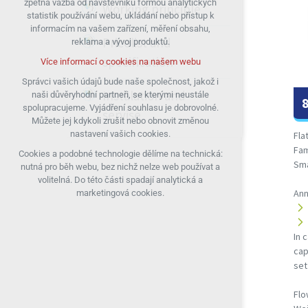
zpětná vazba od návštěvníků formou analytických
Working principle
statistik používání webu, ukládání nebo přístup k
udržení kontextu stránek (session):
informacím na vašem zařízení, měření obsahu,
případná přihlášení, volby jazyka, apod.
Pricelist and
reklama a vývoj produktů.
Volitelná cookies
specification
Více informací o cookies na našem webu
analytická pro anonymizované vyhodnocení
návštěvnosti
Správci vašich údajů bude naše společnost, jakož i
Instalation and
naši důvěryhodní partneři, se kterými neustále
marketingová cookies (Google)
spolupracujeme. Vyjádření souhlasu je dobrovolné.
servise
Více informací o cookies na našem webu
Můžete jej kdykoli zrušit nebo obnovit změnou
nastavení vašich cookies.
Fla
Fam
Cookies a podobné technologie dělíme na technická:
Přijmout všechny cookies
Sma
nutná pro běh webu, bez nichž nelze web používat a
volitelná. Do této části spadají analytická a
Odmítnout vše
Ann
marketingová cookies.
In 
cap
set
Flo