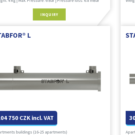
ght: 4 kg | Max. Pressure: 6 Bar | Pressure loss: 6.8 mBar
Weigh
INQUIRY
TABFOR® L
ST
204 750 CZK incl. VAT
3
rtments buildings (16-25 apartments)
Apar