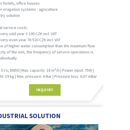
r hotels, office houses
r irragation systems - agriculture
try solution
l service costs:
Every odd year 3 100 CZK incl. VAT
Every even year 76 520 CZK incl. VAT
ase of higher water consumption than the maximum flow
ity of the unit, the frequency of service operations is
ndividually.
3
 5 l/s, DN50 | Max. capacity: 18 m
/h | Power input: 75W |
t: 19 kg | Max. pressure: 6 Bar | Pressure loss: 6.87 mBar
INQUIRY
DUSTRIAL SOLUTION