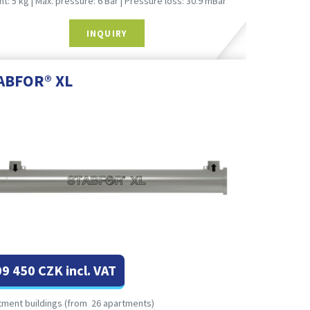
t: 5 kg | Max. pressure: 6 Bar | Pressure loss: 30.9 mBar
INQUIRY
ABFOR® XL
09 450
CZK incl. VAT
tment buildings (from 26 apartments)