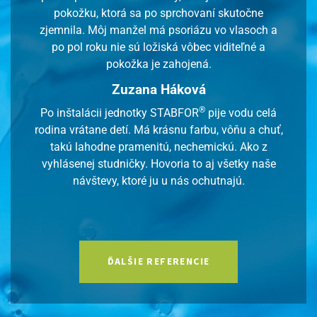
pokožku, ktorá sa po sprchovaní skutočne
zjemnila. Môj manžel má psoriázu vo vlasoch a
po pol roku nie sú ložiská vôbec viditeľné a
pokožka je zahojená.
Zuzana Háková
®
Po inštalácii jednotky STABFOR
pije vodu celá
rodina vrátane detí. Má krásnu farbu, vôňu a chuť,
takú lahodne pramenitú, nechemickú. Ako z
vyhlásenej studničky. Hovoria to aj všetky naše
návštevy, ktoré ju u nás ochutnajú.
ĎALŠIE REFERENCIE