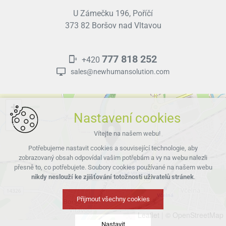
U Zámečku 196, Poříčí
373 82 Boršov nad Vltavou
777 818 252
+420
sales@newhumansolution.com
+
Nastavení cookies
−
Vítejte na našem webu!
Potřebujeme nastavit cookies a související technologie, aby
zobrazovaný obsah odpovídal vašim potřebám a vy na webu nalezli
přesně to, co potřebujete. Soubory cookies používané na našem webu
nikdy neslouží ke zjišťování totožnosti uživatelů stránek
.
Přijmout všechny cookies
Leaflet
|
© OpenStreetMap
Nastavit