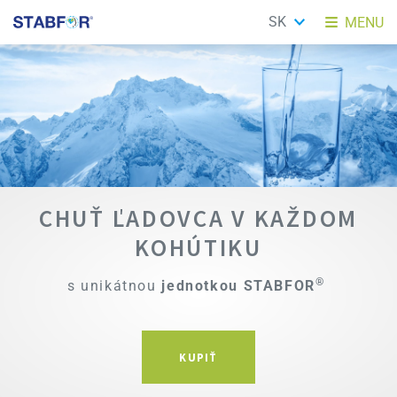
SK
MENU
CHUŤ ĽADOVCA V KAŽDOM
KOHÚTIKU
®
s unikátnou
j
ednotkou STABFOR
KUPIŤ