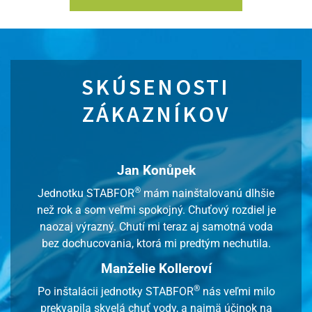
SKÚSENOSTI
ZÁKAZNÍKOV
Jan Konůpek
®
Jednotku STABFOR
mám nainštalovanú dlhšie
než rok a som veľmi spokojný. Chuťový rozdiel je
naozaj výrazný. Chutí mi teraz aj samotná voda
bez dochucovania, ktorá mi predtým nechutila.
Manželie Kolleroví
®
Po inštalácii jednotky STABFOR
nás veľmi milo
prekvapila skvelá chuť vody, a najmä účinok na