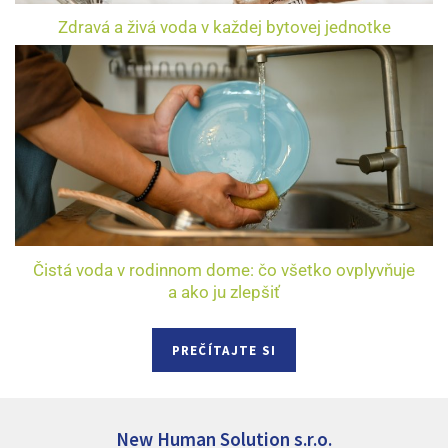
Zdravá a živá voda v každej bytovej jednotke
Čistá voda v rodinnom dome: čo všetko ovplyvňuje
a ako ju zlepšiť
PREČÍTAJTE SI
New Human Solution s.r.o.