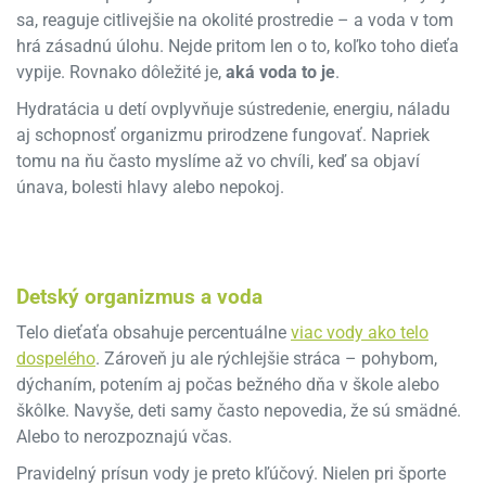
sa, reaguje citlivejšie na okolité prostredie – a voda v tom
hrá zásadnú úlohu. Nejde pritom len o to, koľko toho dieťa
vypije. Rovnako dôležité je,
aká voda to je
.
Hydratácia u detí ovplyvňuje sústredenie, energiu, náladu
aj schopnosť organizmu prirodzene fungovať. Napriek
tomu na ňu často myslíme až vo chvíli, keď sa objaví
únava, bolesti hlavy alebo nepokoj.
Detský organizmus a voda
Telo dieťaťa obsahuje percentuálne
viac vody ako telo
dospelého
. Zároveň ju ale rýchlejšie stráca – pohybom,
dýchaním, potením aj počas bežného dňa v škole alebo
škôlke. Navyše, deti samy často nepovedia, že sú smädné.
Alebo to nerozpoznajú včas.
Pravidelný prísun vody je preto kľúčový. Nielen pri športe