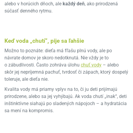
alebo v horúcich dňoch, ale
každý deň
, ako prirodzená
súčasť denného rytmu.
Keď voda „chutí“, pije sa ľahšie
Možno to poznáte: dieťa má fľašu plnú vody, ale po
návrate domov je skoro nedotknutá. Nie vždy je to
o zábudlivosti. Často zohráva úlohu
chuť vody
– alebo
skôr jej nepríjemná pachuť, tvrdosť či zápach, ktorý dospelý
toleruje, ale dieťa nie.
Kvalita vody má priamy vplyv na to, či ju deti prijímajú
prirodzene, alebo sa jej vyhýbajú. Ak voda chutí „inak“, deti
inštinktívne siahajú po sladených nápojoch – a hydratácia
sa mení na kompromis.