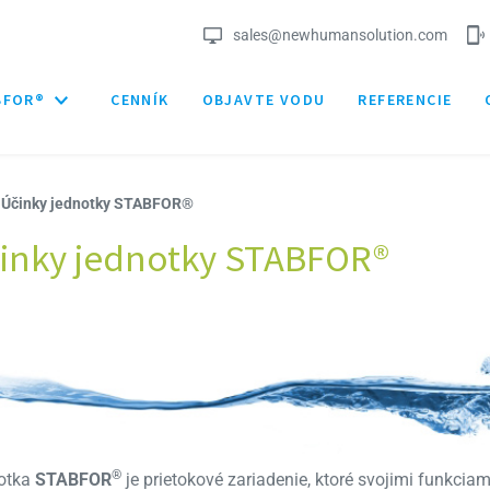
sales@newhumansolution.com
BFOR®
CENNÍK
OBJAVTE VODU
REFERENCIE
Účinky jednotky STABFOR®
inky jednotky STABFOR®
®
otka
STABFOR
je prietokové zariadenie, ktoré svojimi funkcia