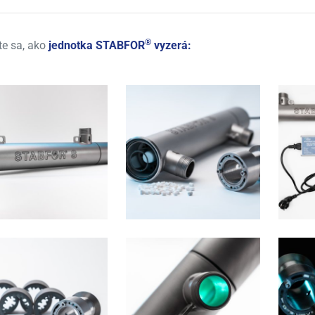
®
te sa, ako
jednotka STABFOR
vyzerá: