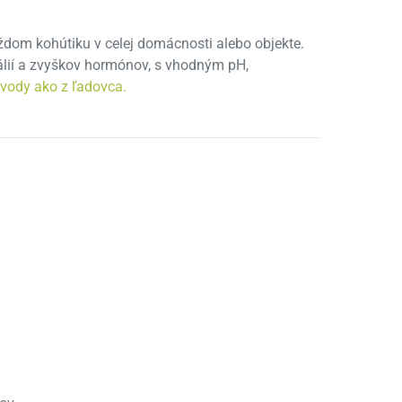
každom kohútiku v celej domácnosti alebo objekte.
álií a zvyškov hormónov, s vhodným pH,
 vody ako z ľadovca.