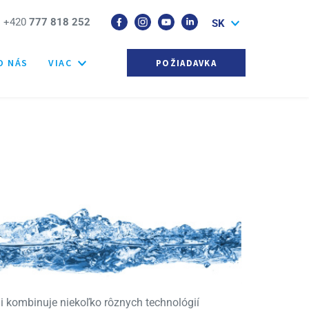
+420
777 818 252
SK
O NÁS
VIAC
POŽIADAVKA
mi kombinuje niekoľko rôznych technológií