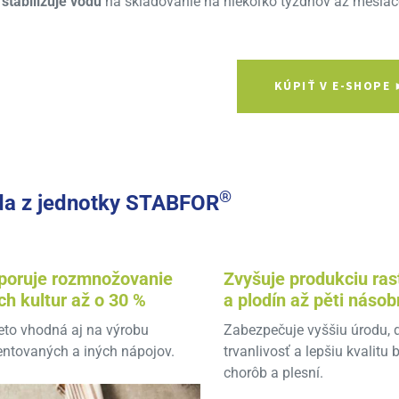
stabilizuje vodu
na skladovanie na niekoľko týždňov až mesia
KÚPIŤ V E-SHOPE
®
a z jednotky STABFOR
poruje rozmnožovanie
Zvyšuje produkciu rast
ch kultur až o 30 %
a plodín až pěti náso
eto vhodná aj na výrobu
Zabezpečuje vyššiu úrodu, 
ntovaných a iných nápojov.
trvanlivosť a lepšiu kvalitu 
chorôb a plesní.