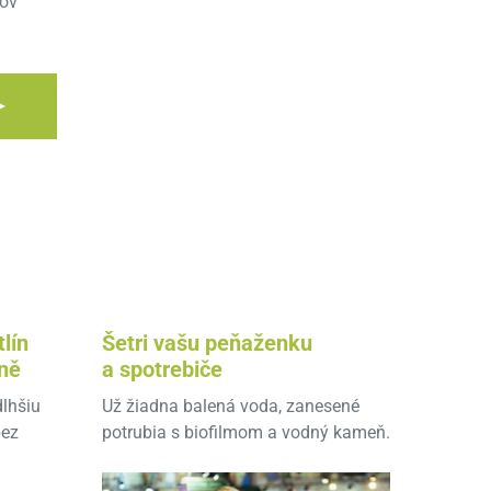
cov
 ►
lín
Šetri vašu peňaženku
bně
a spotrebiče
dlhšiu
Už žiadna balená voda, zanesené
bez
potrubia s biofilmom a vodný kameň.