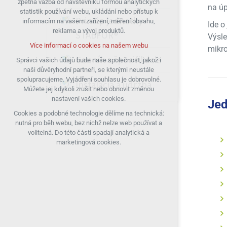
zpětná vazba od návštěvníků formou analytických
na úp
statistik používání webu, ukládání nebo přístup k
udržení kontextu stránek (session):
Princip jednotky
informacím na vašem zařízení, měření obsahu,
případná přihlášení, volby jazyka, apod.
Ide o
reklama a vývoj produktů.
STABFOR®
Výsle
Volitelná cookies
Více informací o cookies na našem webu
mikro
analytická pro anonymizované vyhodnocení
Cenník a špecifikácie
návštěvnosti
Správci vašich údajů bude naše společnost, jakož i
naši důvěryhodní partneři, se kterými neustále
marketingová cookies (Google)
spolupracujeme. Vyjádření souhlasu je dobrovolné.
Inštalácia a údržba
Více informací o cookies na našem webu
Můžete jej kdykoli zrušit nebo obnovit změnou
nastavení vašich cookies.
Je
Cookies a podobné technologie dělíme na technická:
Přijmout všechny cookies
nutná pro běh webu, bez nichž nelze web používat a
volitelná. Do této části spadají analytická a
Odmítnout vše
marketingová cookies.