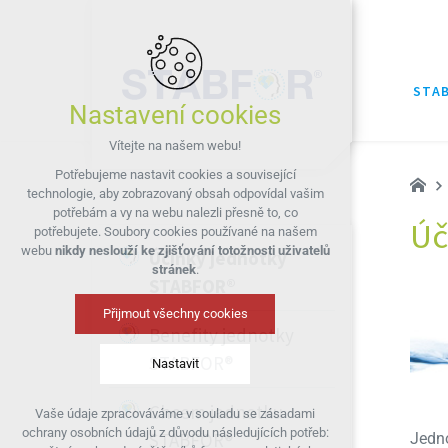
STA
Nastavení cookies
Vítejte na našem webu!
Potřebujeme nastavit cookies a související
technologie, aby zobrazovaný obsah odpovídal vašim
potřebám a vy na webu nalezli přesně to, co
Úč
potřebujete. Soubory cookies používané na našem
webu
nikdy neslouží ke zjišťování totožnosti uživatelů
Účinky jednotky
stránek
.
STABFOR®
Přijmout všechny cookies
Benefity jednotky
STABFOR®
Nastavit
Chcem jednotku
Vaše údaje zpracováváme v souladu se zásadami
Technická cookies
ochrany osobních údajů z důvodu následujících potřeb:
STABFOR®
Jedn
nutná pro provozování webu