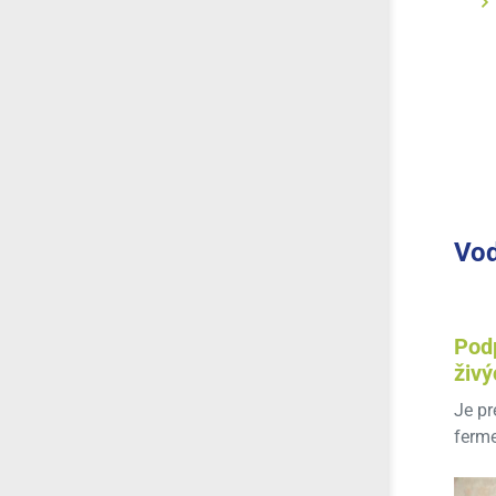
Vod
Pod
živý
Je pr
ferme