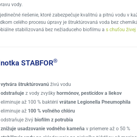
ravu vody.
 jedinečné riešenie, ktoré zabezpečuje kvalitnú a pitnú vodu v 
dkom celého procesu úpravy je štruktúrovaná voda bez chemik
biálne stabilizovaná bez nežiaduceho biofilmu a
s chuťou živej
®
dnotka STABFOR
vytvára štruktúrovanú
živú vodu
odstraňuje
z vody zvyšky
hormónov, pesticídov a liekov
eliminuje až 100 % baktérií
vrátane Legionella Pneumophila
eliminuje až
1
00 %
voľného
chlóru
odstraňuje živý
biofilm z potrubia
znižuje usadzovanie vodného kameňa
v priemere až o 50 %