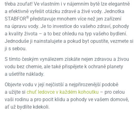
třeba zoufat! Ve vlastním i v nájemním bytě lze elegantně
a efektivně vyřešit otázku zdravé a živé vody. Jednotka
®
STABFOR
představuje mnohem více než jen zařízení
na úpravu vody. Je to investice do vašeho zdraví, pohody
a kvality života – a to bez ohledu na typ vašeho bydlení.
Jednoduše ji nainstalujete a pokud byt opustíte, vezmete si
ji s sebou.
S tímto českým vynálezem získáte nejen zdravou a živou
vodu bez chemie, ale také přispějete k ochraně planety
a ušetříte náklady.
Objevte vodu v její nejčistší a nejpřirozenější podobě
a užijte si
chuť ledovce v každém kohoutku
– pro celou
vaši rodinu a pro pocit klidu a pohody ve vašem domově,
ať už bydlíte kdekoli.