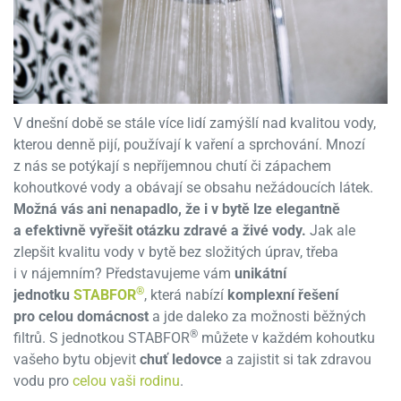
V dnešní době se stále více lidí zamýšlí nad kvalitou vody,
kterou denně pijí, používají k vaření a sprchování. Mnozí
z nás se potýkají s nepříjemnou chutí či zápachem
kohoutkové vody a obávají se obsahu nežádoucích látek.
Možná vás ani nenapadlo, že i v bytě lze elegantně
a efektivně vyřešit otázku zdravé a živé vody.
Jak ale
zlepšit kvalitu vody v bytě bez složitých úprav, třeba
i v nájemním? Představujeme vám
unikátní
®
jednotku
STABFOR
, která nabízí
komplexní řešení
pro celou domácnost
a jde daleko za možnosti běžných
®
filtrů. S jednotkou STABFOR
můžete v každém kohoutku
vašeho bytu objevit
chuť ledovce
a zajistit si tak zdravou
vodu pro
celou vaši rodinu
.