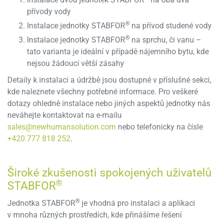
přívody vody
®
Instalace jednotky STABFOR
na přívod studené vody
®
Instalace jednotky STABFOR
na sprchu, či vanu –
tato varianta je ideální v případě nájemního bytu, kde
nejsou žádoucí větší zásahy
Detaily k instalaci a údržbě jsou dostupné v příslušné sekci,
kde naleznete všechny potřebné informace. Pro veškeré
dotazy ohledně instalace nebo jiných aspektů jednotky nás
neváhejte kontaktovat na e-mailu
sales@newhumansolution.com
nebo telefonicky na čísle
+420 777 818 252
.
Široké zkušenosti spokojených uživatelů
®
STABFOR
®
Jednotka STABFOR
je vhodná pro instalaci a aplikaci
v mnoha různých prostředích, kde přinášíme řešení