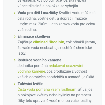
ve vlasech, kdy po půl roce ložiska nebyla
vůbec zřetelná a pokožka se vyhojila.
Voda pro děti i mazlíčky
Kvalitní vodu může pít
celá rodina, včetně dětí, a dopřát ji můžete
i svým mazlíčkům. Je to zdravá voda pro celou
vaši rodinu.
Eliminace škodlivin
Zajišťuje
eliminaci škodlivin
, což přináší jistotu,
že vaše voda neobsahuje nechtěné chemické
látky.
Redukce vodního kamene
Jednotka pomáhá
redukovat usazování
vodního kamene
, což prodlužuje životnost
vašich domácích spotřebičů a usnadňuje úklid.
Zalévání květin
Čistá voda pomáhá všem rostlinám
, ať už jde
o pokojové květiny nebo bylinky na parapetu.
Díky této upravené vodě mohou vaše rostliny