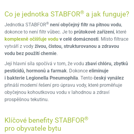
®
Co je jednotka STABFOR
a jak funguje?
®
Jednotka STABFOR
není obyčejný filtr na pitnou vodu
,
dokonce to není filtr vůbec. Je to
průtokové zařízení
, které
komplexně očišťuje vodu
v celé domácnosti
. Místo filtrace
vytváří z vody
živou, čistou, strukturovanou a zdravou
vodu bez použití chemie
.
Její hlavní síla spočívá v tom, že vodu
zbaví chlóru, zbytků
pesticidů, hormonů a farmak
. Dokonce
eliminuje
i bakterie Legionella Pneumophila
. Tento
český vynález
přináší moderní řešení pro úpravu vody, které proměňuje
obyčejnou kohoutkovou vodu v lahodnou a zdraví
prospěšnou tekutinu.
®
Klíčové benefity STABFOR
pro obyvatele bytu