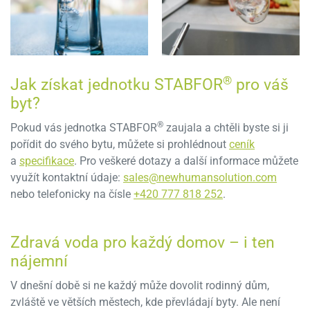
®
Jak získat jednotku STABFOR
pro váš
byt?
®
Pokud vás jednotka STABFOR
zaujala a chtěli byste si ji
pořídit do svého bytu, můžete si prohlédnout
ceník
a
specifikace
. Pro veškeré dotazy a další informace můžete
využít kontaktní údaje:
sales@newhumansolution.com
nebo telefonicky na čísle
+420 777 818 252
.
Zdravá voda pro každý domov – i ten
nájemní
V dnešní době si ne každý může dovolit rodinný dům,
zvláště ve větších městech, kde převládají byty. Ale není