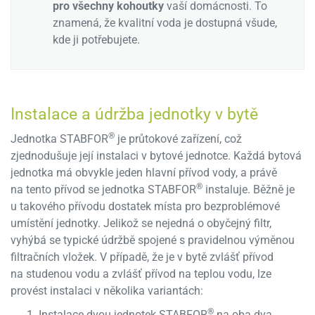
pro všechny kohoutky
vaší domácnosti. To
znamená, že kvalitní voda je dostupná všude,
kde ji potřebujete.
Instalace a údržba jednotky v bytě
®
Jednotka STABFOR
je průtokové zařízení, což
zjednodušuje její instalaci v bytové jednotce. Každá bytová
jednotka má obvykle jeden hlavní přívod vody, a právě
®
na tento přívod se jednotka STABFOR
instaluje. Běžně je
u takového přívodu dostatek místa pro bezproblémové
umístění jednotky. Jelikož se nejedná o obyčejný filtr,
vyhýbá se typické údržbě spojené s pravidelnou výměnou
filtračních vložek. V případě, že je v bytě zvlášť přívod
na studenou vodu a zvlášť přívod na teplou vodu, lze
provést instalaci v několika variantách:
®
Instalace dvou jednotek STABFOR
na oba dva