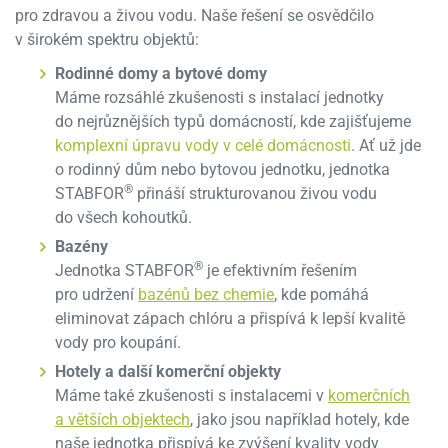
pro zdravou a živou vodu. Naše řešení se osvědčilo
v širokém spektru objektů:
Rodinné domy a bytové domy
Máme rozsáhlé zkušenosti s instalací jednotky
do nejrůznějších typů domácností, kde zajišťujeme
komplexní úpravu vody v celé domácnosti
. Ať už jde
o rodinný dům nebo bytovou jednotku, jednotka
®
STABFOR
přináší strukturovanou živou vodu
do všech kohoutků.
Bazény
®
Jednotka STABFOR
je efektivním řešením
pro udržení
bazénů bez chemie
, kde pomáhá
eliminovat zápach chlóru a přispívá k lepší kvalitě
vody pro koupání.
Hotely a další komerční objekty
Máme také zkušenosti s instalacemi v
komerčních
a větších objektech
, jako jsou například hotely, kde
naše jednotka přispívá ke zvýšení kvality vody