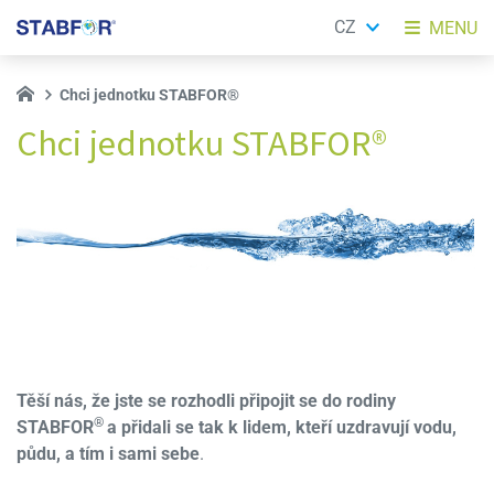
CZ
MENU
Chci jednotku STABFOR®
Chci jednotku STABFOR®
Těší nás, že jste se rozhodli připojit se do rodiny
®
STABFOR
a přidali se tak k lidem, kt
eří uzdravují vodu,
půdu, a tím i sami sebe
.