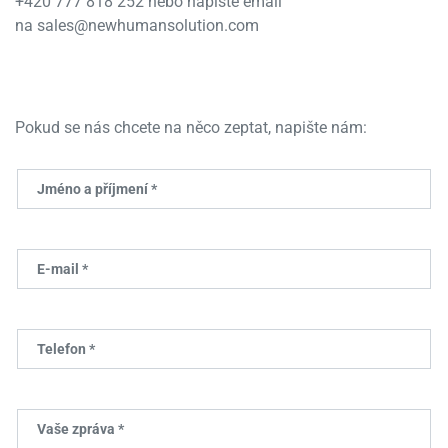
+420 777 818 252 nebo napište email
na sales@newhumansolution.com
Pokud se nás chcete na něco zeptat, napište nám:
Jméno a příjmení *
E-mail *
Telefon *
Vaše zpráva *