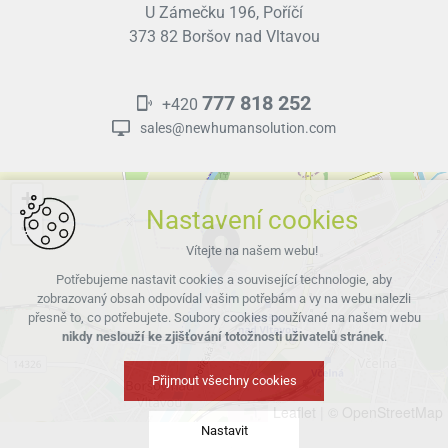
U Zámečku 196, Poříčí
373 82 Boršov nad Vltavou
777 818 252
+420
sales@newhumansolution.com
+
Nastavení cookies
−
Vítejte na našem webu!
Potřebujeme nastavit cookies a související technologie, aby
zobrazovaný obsah odpovídal vašim potřebám a vy na webu nalezli
přesně to, co potřebujete. Soubory cookies používané na našem webu
nikdy neslouží ke zjišťování totožnosti uživatelů stránek
.
Přijmout všechny cookies
Leaflet
|
© OpenStreetMap
Nastavit