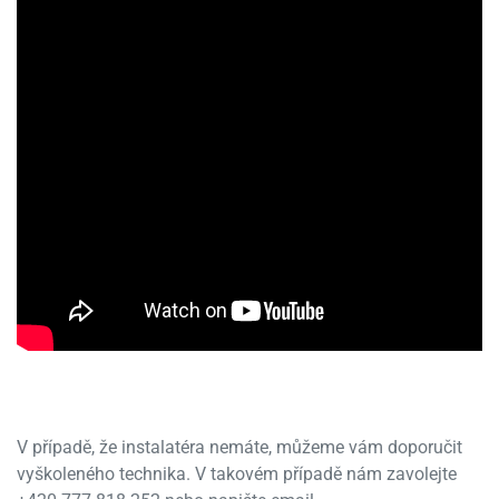
V případě, že instalatéra nemáte, můžeme vám doporučit
vyškoleného technika. V takovém případě nám zavolejte