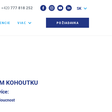
+420
777 818 252
SK
ENCIE
VIAC
POŽIADAVKA
ÉM KOHOUTKU
více:
doucnost