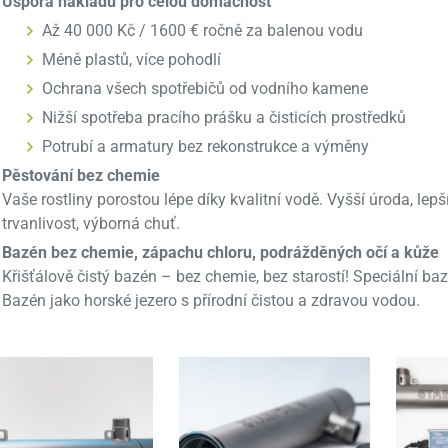
Úspora nákladů pro celou domácnost
Až 40 000 Kč / 1600 € ročně za balenou vodu
Méně plastů, více pohodlí
Ochrana všech spotřebičů od vodního kamene
Nižší spotřeba pracího prášku a čisticích prostředků
Potrubí a armatury bez rekonstrukce a výměny
Pěstování bez chemie
Vaše rostliny porostou lépe díky kvalitní vodě. Vyšší úroda, lepší
trvanlivost, výborná chuť.
Bazén bez chemie, zápachu chloru, podrážděných očí a kůže
Křišťálově čistý bazén – bez chemie, bez starostí! Speciální b
Bazén jako horské jezero s přírodní čistou a zdravou vodou.