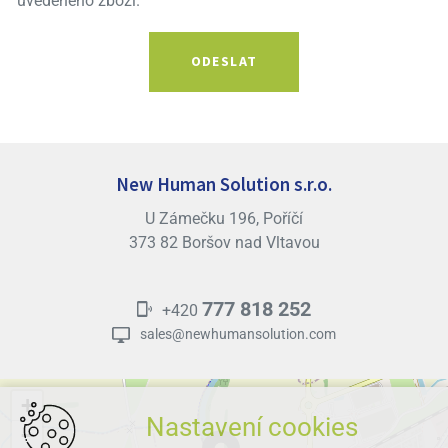
uvedeného zboží.
New Human Solution s.r.o.
U Zámečku 196, Poříčí
373 82 Boršov nad Vltavou
777 818 252
+420
sales@newhumansolution.com
+
Nastavení cookies
−