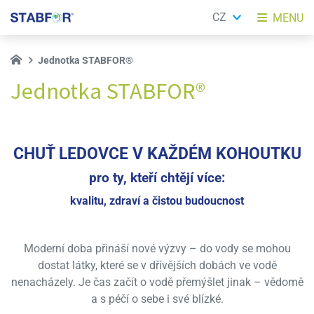
CZ
MENU
Jednotka STABFOR®
Jednotka STABFOR®
CHUŤ LEDOVCE V KAŽDÉM KOHOUTKU
pro ty, kteří chtějí více:
kvalitu,
zdraví
a
čistou budoucnost
Moderní doba přináší nové výzvy – do vody se mohou
dostat látky, které se v dřívějších dobách ve vodě
nenacházely. Je čas začít o vodě přemýšlet jinak – vědomě
a s péčí o sebe i své blízké.