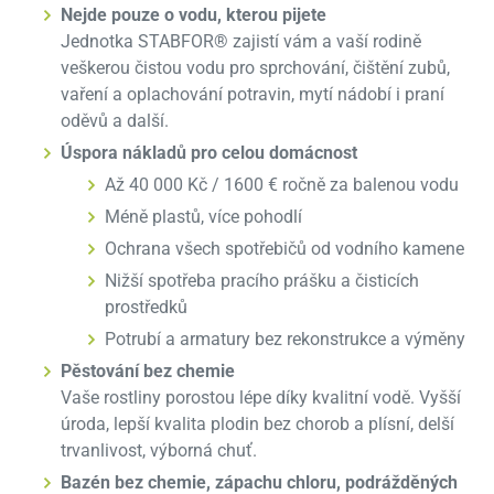
Nejde pouze o vodu, kterou pijete
Jednotka STABFOR® zajistí vám a vaší rodině
veškerou čistou vodu pro sprchování, čištění zubů,
vaření a oplachování potravin, mytí nádobí i praní
oděvů a další.
Úspora nákladů pro celou domácnost
Až 40 000 Kč / 1600 € ročně za balenou vodu
Méně plastů, více pohodlí
Ochrana všech spotřebičů od vodního kamene
Nižší spotřeba pracího prášku a čisticích
prostředků
Potrubí a armatury bez rekonstrukce a výměny
Pěstování bez chemie
Vaše rostliny porostou lépe díky kvalitní vodě. Vyšší
úroda, lepší kvalita plodin bez chorob a plísní, delší
trvanlivost, výborná chuť.
Bazén bez chemie, zápachu chloru, podrážděných