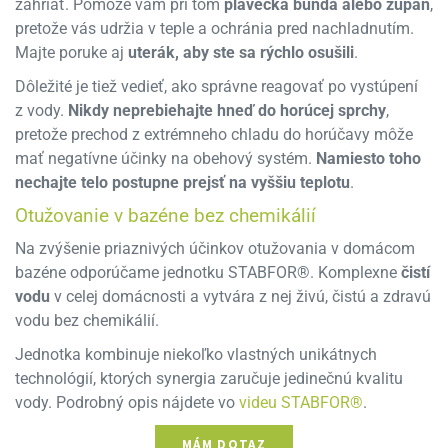
zahriať. Pomôže vám pri tom
plavecká bunda alebo župan
,
pretože vás udržia v teple a ochránia pred nachladnutím.
Majte poruke aj
uterák, aby ste sa rýchlo osušili
.
Dôležité je tiež vedieť, ako správne reagovať po vystúpení
z vody.
Nikdy neprebiehajte hneď do horúcej sprchy
,
pretože prechod z extrémneho chladu do horúčavy môže
mať negatívne účinky na obehový systém.
Namiesto toho
nechajte telo postupne prejsť na vyššiu teplotu
.
Otužovanie v bazéne bez chemikálií
Na zvýšenie priaznivých účinkov otužovania v domácom
bazéne odporúčame jednotku STABFOR®. Komplexne
čistí
vodu
v celej domácnosti a vytvára z nej živú, čistú a zdravú
vodu bez chemikálií.
Jednotka kombinuje niekoľko vlastných unikátnych
technológií, ktorých synergia zaručuje jedinečnú kvalitu
vody. Podrobný opis nájdete vo
videu STABFOR®
.
MÁM DOTAZ