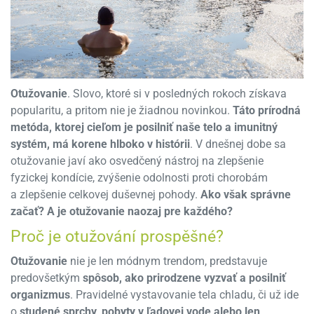
Otužovanie
. Slovo, ktoré si v posledných rokoch získava
popularitu, a pritom nie je žiadnou novinkou.
Táto prírodná
metóda, ktorej cieľom je posilniť naše telo a imunitný
systém, má korene hlboko v histórii
. V dnešnej dobe sa
otužovanie javí ako osvedčený nástroj na zlepšenie
fyzickej kondície, zvýšenie odolnosti proti chorobám
a zlepšenie celkovej duševnej pohody.
Ako však správne
začať? A je otužovanie naozaj pre každého?
Proč je otužování prospěšné?
Otužovanie
nie je len módnym trendom, predstavuje
predovšetkým
spôsob, ako prirodzene vyzvať a posilniť
organizmus
. Pravidelné vystavovanie tela chladu, či už ide
o
studené sprchy, pobyty v ľadovej vode alebo len