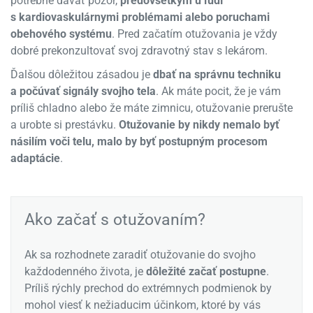
potrebné dávať pozor,
predovšetkým u ľudí
s kardiovaskulárnymi problémami alebo poruchami
obehového systému
. Pred začatím otužovania je vždy
dobré prekonzultovať svoj zdravotný stav s lekárom.
Ďalšou dôležitou zásadou je
dbať na správnu techniku
a počúvať signály svojho tela
. Ak máte pocit, že je vám
príliš chladno alebo že máte zimnicu, otužovanie prerušte
a urobte si prestávku.
Otužovanie by nikdy nemalo byť
násilím voči telu, malo by byť postupným procesom
adaptácie
.
Ako začať s otužovaním?
Ak sa rozhodnete zaradiť otužovanie do svojho
každodenného života, je
dôležité začať postupne
.
Príliš rýchly prechod do extrémnych podmienok by
mohol viesť k nežiaducim účinkom, ktoré by vás