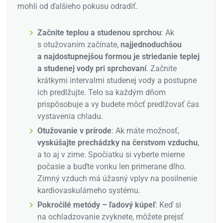
mohli od ďalšieho pokusu odradiť.
Začnite teplou a studenou sprchou
: Ak
s otužovaním začínate,
najjednoduchšou
a najdostupnejšou formou je striedanie teplej
a studenej vody pri sprchovaní
. Začnite
krátkymi intervalmi studenej vody a postupne
ich predlžujte. Telo sa každým dňom
prispôsobuje a vy budete môcť predlžovať čas
vystavenia chladu.
Otužovanie v prírode
: Ak máte možnosť,
vyskúšajte prechádzky na čerstvom vzduchu
,
a to aj v zime. Spočiatku si vyberte mierne
počasie a buďte vonku len primerane dlho.
Zimný vzduch má úžasný vplyv na posilnenie
kardiovaskulárneho systému.
Pokročilé metódy – ľadový kúpeľ
: Keď si
na ochladzovanie zvyknete, môžete prejsť