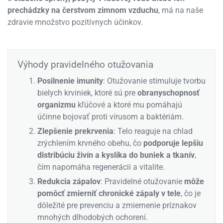
prechádzky na čerstvom zimnom vzduchu
, má na naše
zdravie množstvo pozitívnych účinkov.
Výhody pravidelného otužovania
Posilnenie imunity
: Otužovanie stimuluje tvorbu
bielych krviniek, ktoré sú pre
obranyschopnosť
organizmu
kľúčové a ktoré mu pomáhajú
účinne bojovať proti vírusom a baktériám.
Zlepšenie prekrvenia
: Telo reaguje na chlad
zrýchlením krvného obehu, čo
podporuje lepšiu
distribúciu živín a kyslíka do buniek a tkanív
,
čím napomáha regenerácii a vitalite.
Redukcia zápalov
: Pravidelné otužovanie
môže
pomôcť zmierniť chronické zápaly v tele
, čo je
dôležité pre prevenciu a zmiernenie príznakov
mnohých dlhodobých ochorení.