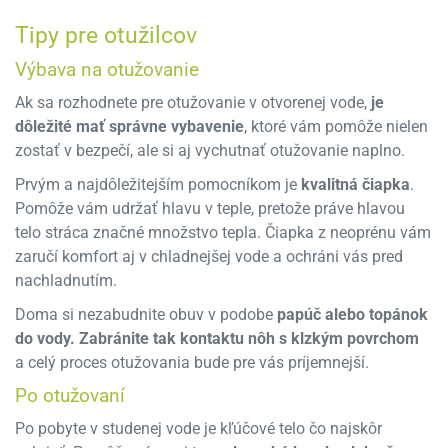
Tipy pre otužilcov
Výbava na otužovanie
Ak sa rozhodnete pre otužovanie v otvorenej vode,
je
dôležité mať správne vybavenie
, ktoré vám pomôže nielen
zostať v bezpečí, ale si aj vychutnať otužovanie naplno.
Prvým a najdôležitejším pomocníkom je
kvalitná čiapka
.
Pomôže vám udržať hlavu v teple, pretože práve hlavou
telo stráca značné množstvo tepla. Čiapka z neoprénu vám
zaručí komfort aj v chladnejšej vode a ochráni vás pred
nachladnutím.
Doma si nezabudnite obuv v podobe
papúč alebo topánok
do vody. Zabránite tak kontaktu nôh s klzkým povrchom
a celý proces otužovania bude pre vás príjemnejší.
Po otužovaní
Po pobyte v studenej vode je kľúčové telo čo najskôr