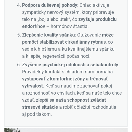
Podpora duševnej pohody
: Chlad aktivuje
sympatický nervový systém, ktorý pripravuje
telo na „boj alebo útek“, čo
zvyšuje produkciu
endorfínov
– hormónov šťastia.
Zlepšenie kvality spánku
: Otužovanie
môže
pomôcť stabilizovať cirkadiánny rytmus
, čo
vedie k hlbšiemu a ku kvalitnejšiemu spánku
a k lepšej regenerácii počas noci.
Zvýšenie psychickej odolnosti a sebakontroly
:
Pravidelný kontakt s chladom nám pomáha
vystupovať z komfortnej zóny a trénovať
vytrvalosť
. Keď sa naučíme zachovať pokoj
a rozhodnosť vo chvíľach, keď sa naše telo chce
vzdať,
zlepší sa naša schopnosť zvládať
stresové situácie
a robiť dôležité rozhodnutia
aj pod tlakom.